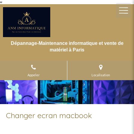
w
Dépannage-Maintenance informatique et vente de
matériel à Paris
Appeler
Localisation
Changer ecran macbook