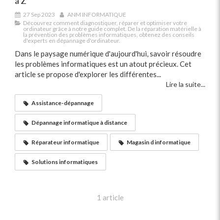
à Z
27 Sep 2023
ANM INFORMATIQUE
Découvrez comment diagnostiquer, réparer et optimiser votre
ordinateur grâce à notre guide complet. De la réparation matérielle à
la prévention des problèmes informatiques, obtenez des conseils
d'experts en dépannage d'ordinateur.
Dans le paysage numérique d'aujourd'hui, savoir résoudre
les problèmes informatiques est un atout précieux. Cet
article se propose d'explorer les différentes...
Lire la suite...
Assistance-dépannage
Dépannage informatique à distance
Réparateur informatique
Magasin d informatique
Solutions informatiques
1 article