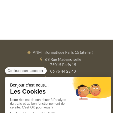
ANM Informatique Paris 15 (atelier)
68 Rue Mademoiselle
75015
Paris 15
06 76 44 22 40
01 42 67 01 37
Du
lundi
au
vendredi
9h-19h