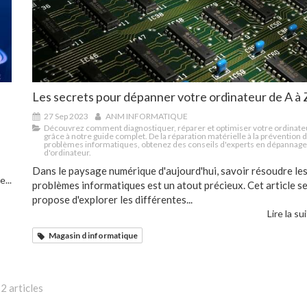
Les secrets pour dépanner votre ordinateur de A à 
27 Sep 2023
ANM INFORMATIQUE
Découvrez comment diagnostiquer, réparer et optimiser votre ordinate
grâce à notre guide complet. De la réparation matérielle à la prévention 
problèmes informatiques, obtenez des conseils d'experts en dépannage
d'ordinateur.
Dans le paysage numérique d'aujourd'hui, savoir résoudre le
e...
problèmes informatiques est un atout précieux. Cet article s
propose d'explorer les différentes...
Lire la sui
Magasin d informatique
2 articles