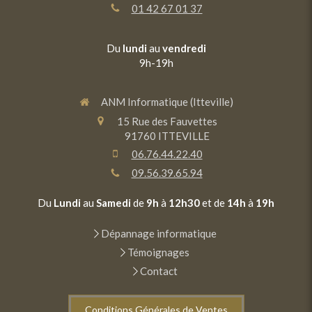
01 42 67 01 37
Du
lundi
au
vendredi
9h-19h
ANM Informatique (Itteville)
15 Rue des Fauvettes
91760
ITTEVILLE
06.76.44.22.40
09.56.39.65.94
Du
Lundi
au
Samedi
de
9h
à
12h30
et de
14h
à
19h
Dépannage informatique
Témoignages
Contact
Conditions Générales de Ventes