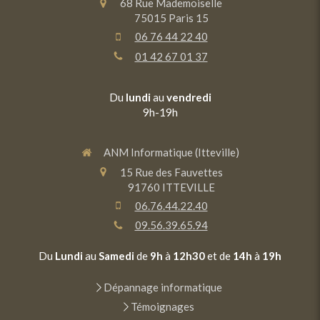
68 Rue Mademoiselle
75015
Paris 15
06 76 44 22 40
01 42 67 01 37
Du
lundi
au
vendredi
9h-19h
ANM Informatique (Itteville)
15 Rue des Fauvettes
91760
ITTEVILLE
06.76.44.22.40
09.56.39.65.94
Du
Lundi
au
Samedi
de
9h
à
12h30
et de
14h
à
19h
Dépannage informatique
Témoignages