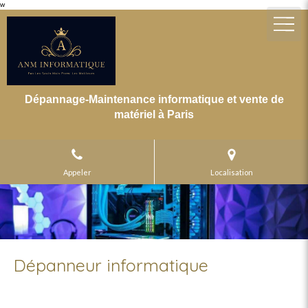
w
Dépannage-Maintenance informatique et vente de
matériel à Paris
Appeler
Localisation
Dépanneur informatique