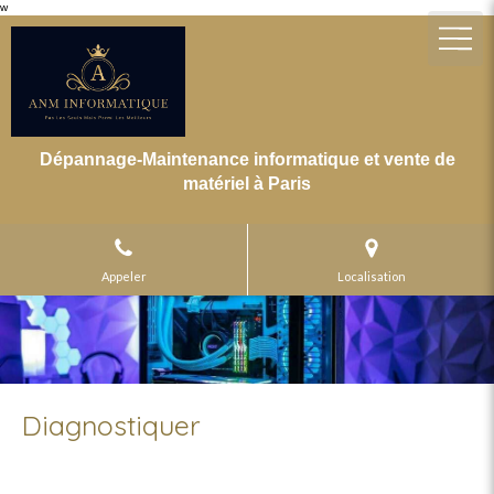
w
Dépannage-Maintenance informatique et vente de
matériel à Paris
Appeler
Localisation
Diagnostiquer