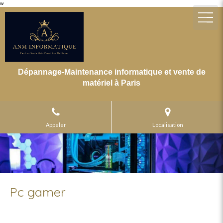
w
Dépannage-Maintenance informatique et vente de
matériel à Paris
Appeler
Localisation
Pc gamer