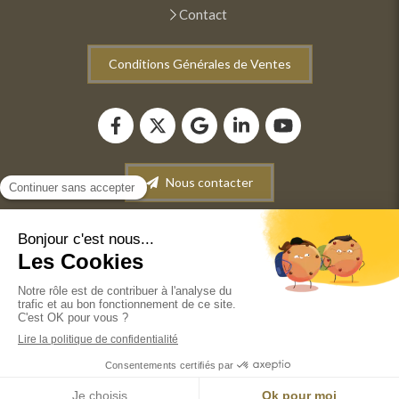
Contact
Conditions Générales de Ventes
Nous contacter
Plan du site
Mentions légales
Conditions générales de vente
©2022 ANM INFORMATIQUE - Dépannage-Maintenance
informatique. Vente de matériel informatique. Récupération
de données.
Création et référencement du site par Simplébo