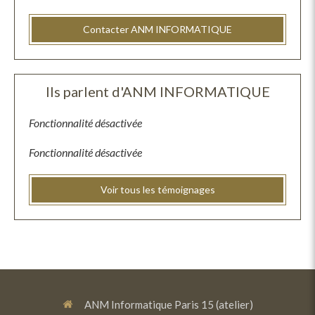
Contacter ANM INFORMATIQUE
Ils parlent d'ANM INFORMATIQUE
Fonctionnalité désactivée
Fonctionnalité désactivée
Voir tous les témoignages
ANM Informatique Paris 15 (atelier)