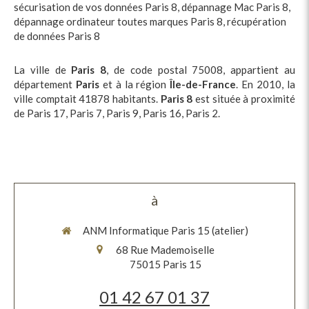
sécurisation de vos données Paris 8
,
dépannage Mac Paris 8
,
dépannage ordinateur toutes marques Paris 8
,
récupération
de données Paris 8
La ville de
Paris 8
, de code postal 75008, appartient au
département
Paris
et à la région
Île-de-France
. En 2010, la
ville comptait 41878 habitants.
Paris 8
est située à proximité
de Paris 17, Paris 7, Paris 9, Paris 16, Paris 2.
à
ANM Informatique Paris 15 (atelier)
68 Rue Mademoiselle
75015
Paris 15
01 42 67 01 37