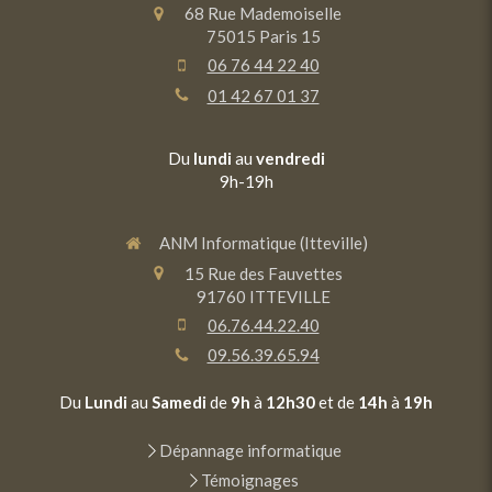
68 Rue Mademoiselle
75015
Paris 15
06 76 44 22 40
01 42 67 01 37
Du
lundi
au
vendredi
9h-19h
ANM Informatique (Itteville)
15 Rue des Fauvettes
91760
ITTEVILLE
06.76.44.22.40
09.56.39.65.94
Du
Lundi
au
Samedi
de
9h
à
12h30
et de
14h
à
19h
Dépannage informatique
Témoignages