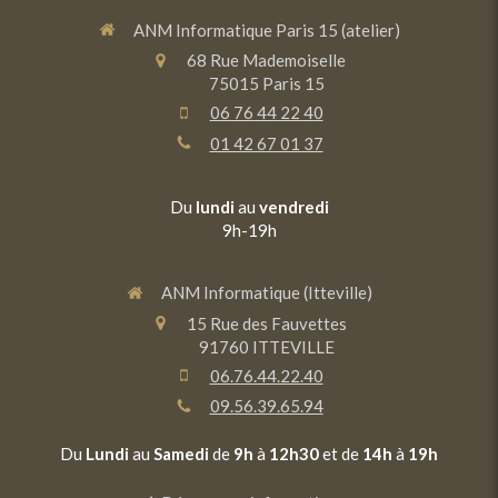
ANM Informatique Paris 15 (atelier)
68 Rue Mademoiselle
75015
Paris 15
06 76 44 22 40
01 42 67 01 37
Du
lundi
au
vendredi
9h-19h
ANM Informatique (Itteville)
15 Rue des Fauvettes
91760
ITTEVILLE
06.76.44.22.40
09.56.39.65.94
Du
Lundi
au
Samedi
de
9h
à
12h30
et de
14h
à
19h