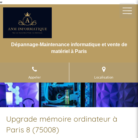
w
Dépannage-Maintenance informatique et vente de
matériel à Paris
Appeler
Localisation
Upgrade mémoire ordinateur à
Paris 8 (75008)