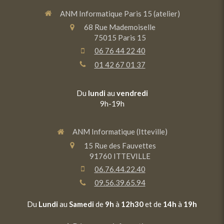
ANM Informatique Paris 15 (atelier)
68 Rue Mademoiselle
75015
Paris 15
06 76 44 22 40
01 42 67 01 37
Du
lundi
au
vendredi
9h-19h
ANM Informatique (Itteville)
15 Rue des Fauvettes
91760
ITTEVILLE
06.76.44.22.40
09.56.39.65.94
Du
Lundi
au
Samedi
de
9h
à
12h30
et de
14h
à
19h