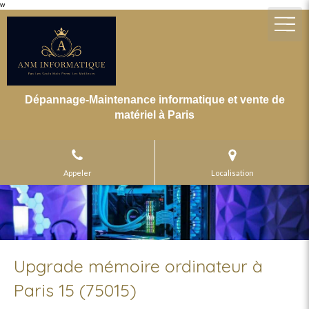
w
Dépannage-Maintenance informatique et vente de
matériel à Paris
Appeler
Localisation
Upgrade mémoire ordinateur à
Paris 15 (75015)