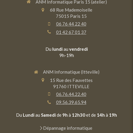
ANM Informatique Paris 15 (atelier)
68 Rue Mademoiselle
75015
Paris 15
06 76 44 22 40
01 42 67 01 37
Du
lundi
au
vendredi
9h-19h
ANM Informatique (Itteville)
15 Rue des Fauvettes
91760
ITTEVILLE
06.76.44.22.40
09.56.39.65.94
Du
Lundi
au
Samedi
de
9h
à
12h30
et de
14h
à
19h
Dépannage informatique