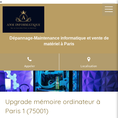
w
Dépannage-Maintenance informatique et vente de
matériel à Paris
Appeler
Localisation
Upgrade mémoire ordinateur à
Paris 1 (75001)