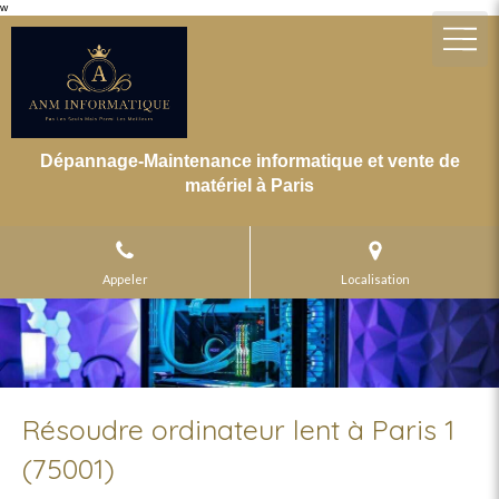
w
Dépannage-Maintenance informatique et vente de
matériel à Paris
Appeler
Localisation
Résoudre ordinateur lent à Paris 1
(75001)