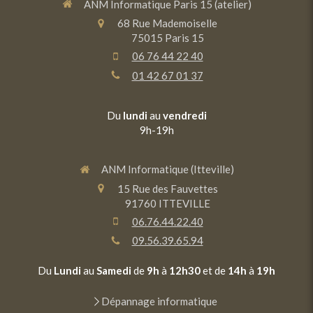
ANM Informatique Paris 15 (atelier)
68 Rue Mademoiselle
75015
Paris 15
06 76 44 22 40
01 42 67 01 37
Du
lundi
au
vendredi
9h-19h
ANM Informatique (Itteville)
15 Rue des Fauvettes
91760
ITTEVILLE
06.76.44.22.40
09.56.39.65.94
Du
Lundi
au
Samedi
de
9h
à
12h30
et de
14h
à
19h
Dépannage informatique