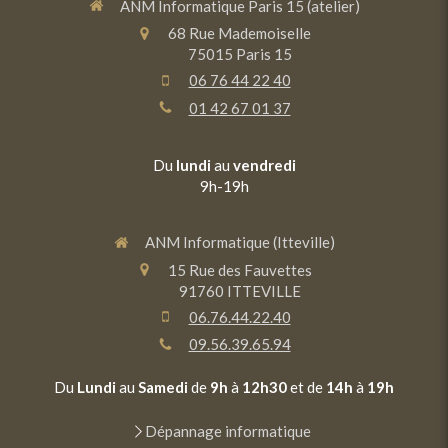
ANM Informatique Paris 15 (atelier)
68 Rue Mademoiselle
75015
Paris 15
06 76 44 22 40
01 42 67 01 37
Du
lundi
au
vendredi
9h-19h
ANM Informatique (Itteville)
15 Rue des Fauvettes
91760
ITTEVILLE
06.76.44.22.40
09.56.39.65.94
Du
Lundi
au
Samedi
de
9h
à
12h30
et de
14h
à
19h
Dépannage informatique