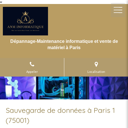
w
Dépannage-Maintenance informatique et vente de
matériel à Paris
Appeler
Localisation
Sauvegarde de données à Paris 1
(75001)