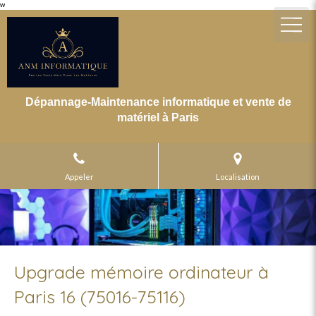
w
Dépannage-Maintenance informatique et vente de
matériel à Paris
Appeler
Localisation
Upgrade mémoire ordinateur à
Paris 16 (75016-75116)