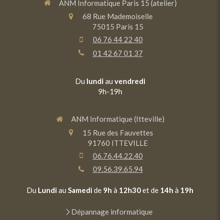
ANM Informatique Paris 15 (atelier)
68 Rue Mademoiselle
75015
Paris 15
06 76 44 22 40
01 42 67 01 37
Du
lundi
au
vendredi
9h-19h
ANM Informatique (Itteville)
15 Rue des Fauvettes
91760
ITTEVILLE
06.76.44.22.40
09.56.39.65.94
Du
Lundi
au
Samedi
de
9h
à
12h30
et de
14h
à
19h
Dépannage informatique