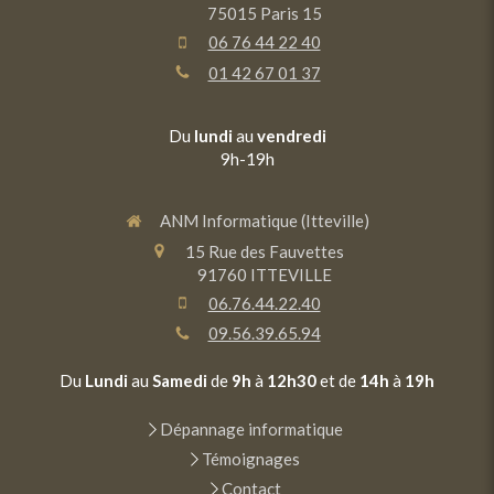
75015
Paris 15
06 76 44 22 40
01 42 67 01 37
Du
lundi
au
vendredi
9h-19h
ANM Informatique (Itteville)
15 Rue des Fauvettes
91760
ITTEVILLE
06.76.44.22.40
09.56.39.65.94
Du
Lundi
au
Samedi
de
9h
à
12h30
et de
14h
à
19h
Dépannage informatique
Témoignages
Contact