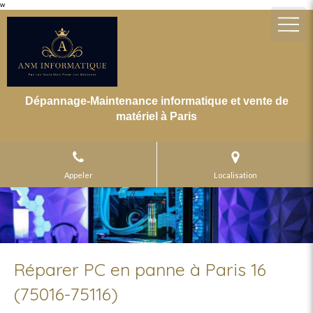
w
Dépannage-Maintenance informatique et vente de
matériel à Paris
Appeler
Localisation
Réparer PC en panne à Paris 16
(75016-75116)