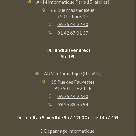
ANM Informatique Paris 15 (atelier)
68 Rue Mademoiselle
75015
Paris 15
06 76 44 22 40
01 42 67 01 37
Du
lundi
au
vendredi
9h-19h
ANM Informatique (Itteville)
15 Rue des Fauvettes
91760
ITTEVILLE
06.76.44.22.40
09.56.39.65.94
Du
Lundi
au
Samedi
de
9h
à
12h30
et de
14h
à
19h
Dépannage informatique