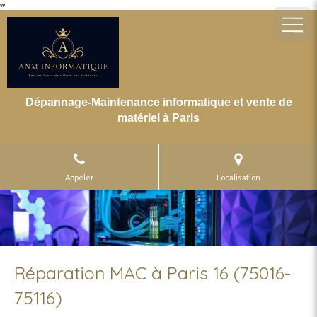
w
Dépannage-Maintenance informatique et vente de
matériel à Paris
Appeler
Localisation
Réparation MAC à Paris 16 (75016-
75116)