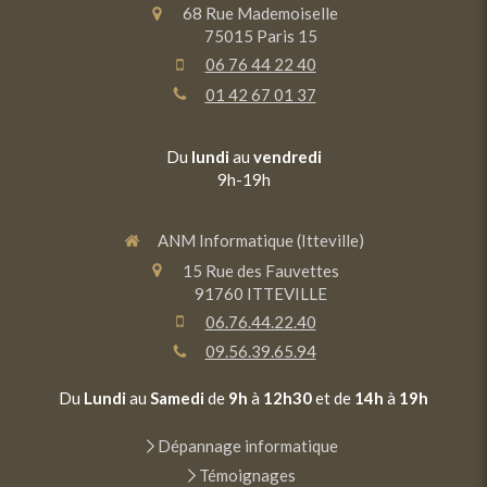
68 Rue Mademoiselle
75015
Paris 15
06 76 44 22 40
01 42 67 01 37
Du
lundi
au
vendredi
9h-19h
ANM Informatique (Itteville)
15 Rue des Fauvettes
91760
ITTEVILLE
06.76.44.22.40
09.56.39.65.94
Du
Lundi
au
Samedi
de
9h
à
12h30
et de
14h
à
19h
Dépannage informatique
Témoignages