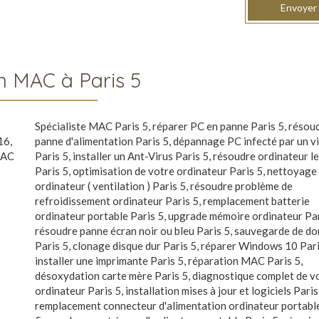
Envoyer
 MAC à Paris 5
Spécialiste MAC Paris 5
,
réparer PC en panne Paris 5
,
résou
16
,
panne d'alimentation Paris 5
,
dépannage PC infecté par un v
MAC
Paris 5
,
installer un Ant-Virus Paris 5
,
résoudre ordinateur l
Paris 5
,
optimisation de votre ordinateur Paris 5
,
nettoyage
ordinateur ( ventilation ) Paris 5
,
résoudre problème de
refroidissement ordinateur Paris 5
,
remplacement batterie
ordinateur portable Paris 5
,
upgrade mémoire ordinateur Par
résoudre panne écran noir ou bleu Paris 5
,
sauvegarde de do
Paris 5
,
clonage disque dur Paris 5
,
réparer Windows 10 Pari
installer une imprimante Paris 5
,
réparation MAC Paris 5
,
désoxydation carte mère Paris 5
,
diagnostique complet de v
ordinateur Paris 5
,
installation mises à jour et logiciels Paris
remplacement connecteur d'alimentation ordinateur portabl