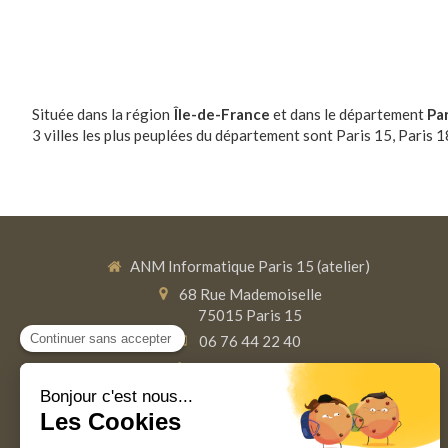
Située dans la région
Île-de-France
et dans le département
Par
3 villes les plus peuplées du département sont Paris 15, Paris 1
ANM Informatique Paris 15 (atelier)
68 Rue Mademoiselle
75015
Paris 15
06 76 44 22 40
01 42 67 01 37
Du
lundi
au
vendredi
9h-19h