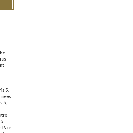
dre
irus
ent
is 5
,
nnées
s 5
,
otre
 5
,
e Paris