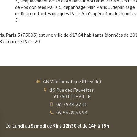
5
,
remplacement écran d'ordinateur portable Paris 5
,
sécuris
de vos données Paris 5
,
dépannage Mac Paris 5
,
dépannage
ordinateur toutes marques Paris 5
,
récupération de données
5
is
,
Paris 5
(75005) est une ville de 61764 habitants (données de 201
8 et encore Paris 20.
ANM Informatique (Itteville)
15 Rue des Fauvettes
91760
ITTEVILLE
06.76.44.22.40
09.56.39.65.94
Du
Lundi
au
Samedi
de
9h
à
12h30
et de
14h
à
19h