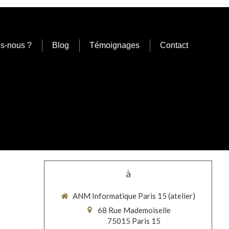
s-nous ?
Blog
Témoignages
Contact
à
ANM Informatique Paris 15 (atelier)
68 Rue Mademoiselle
75015
Paris 15