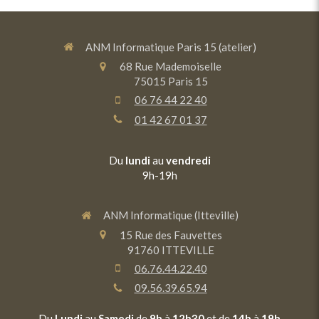
ANM Informatique Paris 15 (atelier)
68 Rue Mademoiselle
75015
Paris 15
06 76 44 22 40
01 42 67 01 37
Du
lundi
au
vendredi
9h-19h
ANM Informatique (Itteville)
15 Rue des Fauvettes
91760
ITTEVILLE
06.76.44.22.40
09.56.39.65.94
Du
Lundi
au
Samedi
de
9h
à
12h30
et de
14h
à
19h