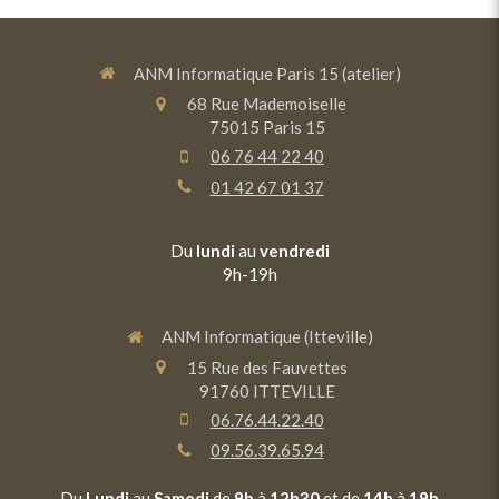
ANM Informatique Paris 15 (atelier)
68 Rue Mademoiselle
75015
Paris 15
06 76 44 22 40
01 42 67 01 37
Du
lundi
au
vendredi
9h-19h
ANM Informatique (Itteville)
15 Rue des Fauvettes
91760
ITTEVILLE
06.76.44.22.40
09.56.39.65.94
Du
Lundi
au
Samedi
de
9h
à
12h30
et de
14h
à
19h