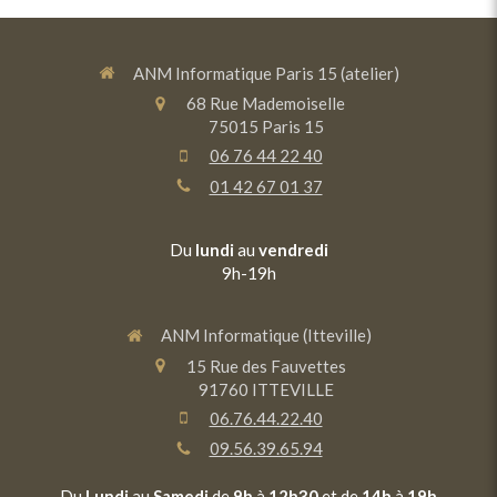
ANM Informatique Paris 15 (atelier)
68 Rue Mademoiselle
75015
Paris 15
06 76 44 22 40
01 42 67 01 37
Du
lundi
au
vendredi
9h-19h
ANM Informatique (Itteville)
15 Rue des Fauvettes
91760
ITTEVILLE
06.76.44.22.40
09.56.39.65.94
Du
Lundi
au
Samedi
de
9h
à
12h30
et de
14h
à
19h