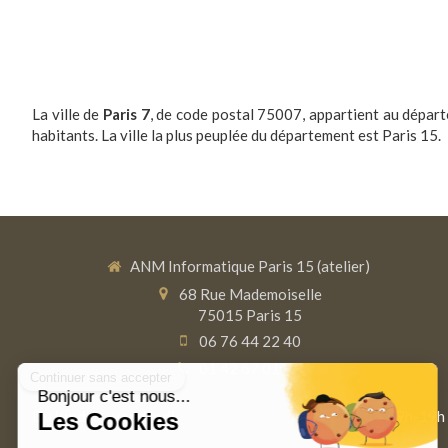
La ville de
Paris 7
, de code postal 75007, appartient au dépa
habitants. La ville la plus peuplée du département est Paris 15.
ANM Informatique Paris 15 (atelier)
68 Rue Mademoiselle
75015
Paris 15
06 76 44 22 40
01 42 67 01 37
Du
lundi
au
vendredi
9h-19h