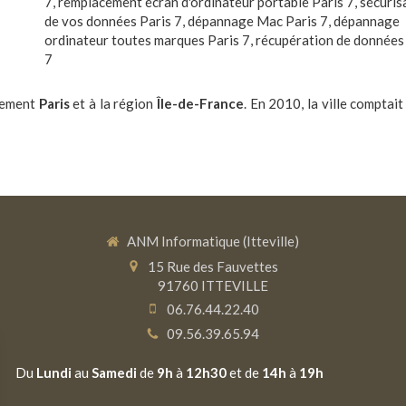
7
,
remplacement écran d'ordinateur portable Paris 7
,
sécuris
de vos données Paris 7
,
dépannage Mac Paris 7
,
dépannage
ordinateur toutes marques Paris 7
,
récupération de données
7
rtement
Paris
et à la région
Île-de-France
. En 2010, la ville comptai
ANM Informatique (Itteville)
15 Rue des Fauvettes
91760
ITTEVILLE
06.76.44.22.40
09.56.39.65.94
Du
Lundi
au
Samedi
de
9h
à
12h30
et de
14h
à
19h