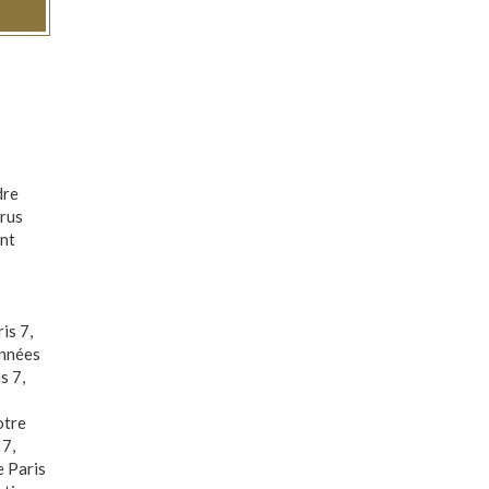
dre
irus
ent
is 7
,
nnées
s 7
,
otre
 7
,
e Paris