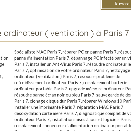
Envoyer
inateur ( ventilation ) à Paris 7
Spécialiste MAC Paris 7
,
réparer PC en panne Paris 7
,
résou
ation
panne d'alimentation Paris 7
,
dépannage PC infecté par un v
ge
Paris 7
,
installer un Ant-Virus Paris 7
,
résoudre ordinateur l
Paris 7
,
optimisation de votre ordinateur Paris 7
,
nettoyage
1
,
ordinateur ( ventilation ) Paris 7
,
résoudre problème de
refroidissement ordinateur Paris 7
,
remplacement batterie
ordinateur portable Paris 7
,
upgrade mémoire ordinateur Par
résoudre panne écran noir ou bleu Paris 7
,
sauvegarde de do
Paris 7
,
clonage disque dur Paris 7
,
réparer Windows 10 Pari
installer une imprimante Paris 7
,
réparation MAC Paris 7
,
désoxydation carte mère Paris 7
,
diagnostique complet de v
ordinateur Paris 7
,
installation mises à jour et logiciels Paris
remplacement connecteur d'alimentation ordinateur portabl