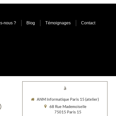
s-nous ?
Blog
Témoignages
Contact
à
ANM Informatique Paris 15 (atelier)
)
68 Rue Mademoiselle
75015
Paris 15