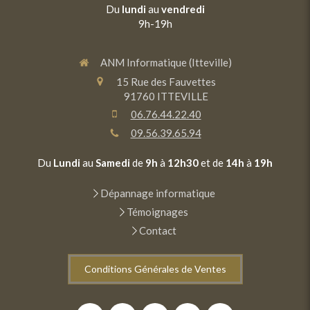
Du
lundi
au
vendredi
9h-19h
ANM Informatique (Itteville)
15 Rue des Fauvettes
91760
ITTEVILLE
06.76.44.22.40
09.56.39.65.94
Du
Lundi
au
Samedi
de
9h
à
12h30
et de
14h
à
19h
Dépannage informatique
Témoignages
Contact
Conditions Générales de Ventes