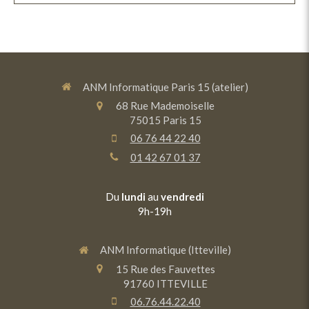
ANM Informatique Paris 15 (atelier)
68 Rue Mademoiselle
75015
Paris 15
06 76 44 22 40
01 42 67 01 37
Du
lundi
au
vendredi
9h-19h
ANM Informatique (Itteville)
15 Rue des Fauvettes
91760
ITTEVILLE
06.76.44.22.40