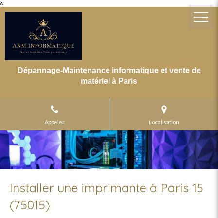
w
Dépannage-Maintenance informatique et vente de
matériel à Paris
Appeler
Localisation
Installer une imprimante à Paris 15
(75015)