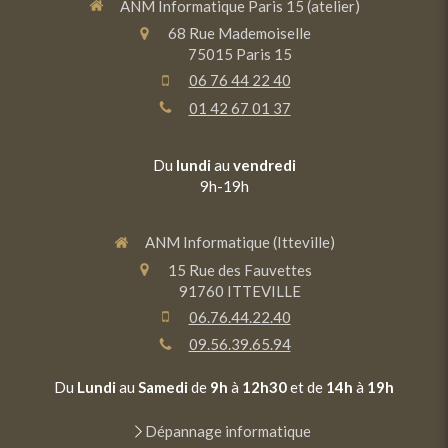
ANM Informatique Paris 15 (atelier)
68 Rue Mademoiselle
75015
Paris 15
06 76 44 22 40
01 42 67 01 37
Du
lundi
au
vendredi
9h-19h
ANM Informatique (Itteville)
15 Rue des Fauvettes
91760
ITTEVILLE
06.76.44.22.40
09.56.39.65.94
Du
Lundi
au
Samedi
de
9h
à
12h30
et de
14h
à
19h
Dépannage informatique