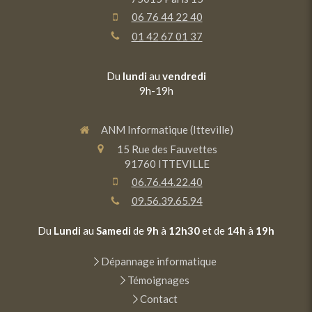
06 76 44 22 40
01 42 67 01 37
Du
lundi
au
vendredi
9h-19h
ANM Informatique (Itteville)
15 Rue des Fauvettes
91760
ITTEVILLE
06.76.44.22.40
09.56.39.65.94
Du
Lundi
au
Samedi
de
9h
à
12h30
et de
14h
à
19h
Dépannage informatique
Témoignages
Contact