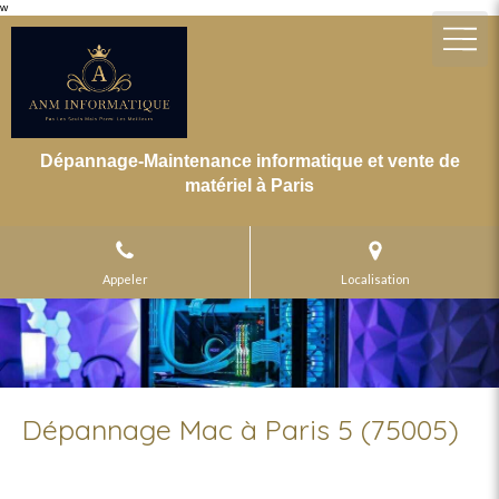
w
Dépannage-Maintenance informatique et vente de
matériel à Paris
Appeler
Localisation
Dépannage Mac à Paris 5 (75005)