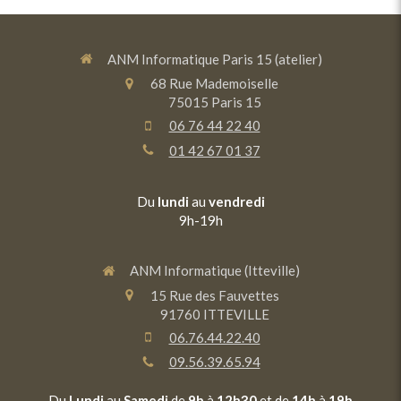
ANM Informatique Paris 15 (atelier)
68 Rue Mademoiselle
75015
Paris 15
06 76 44 22 40
01 42 67 01 37
Du
lundi
au
vendredi
9h-19h
ANM Informatique (Itteville)
15 Rue des Fauvettes
91760
ITTEVILLE
06.76.44.22.40
09.56.39.65.94
Du
Lundi
au
Samedi
de
9h
à
12h30
et de
14h
à
19h