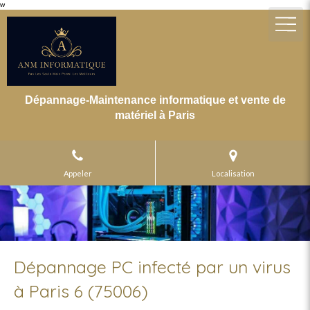
w
Dépannage-Maintenance informatique et vente de
matériel à Paris
Appeler
Localisation
Dépannage PC infecté par un virus
à Paris 6 (75006)