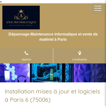
w
Dépannage-Maintenance informatique et vente de
matériel à Paris
Appeler
Localisation
Installation mises à jour et logiciels
à Paris 6 (75006)