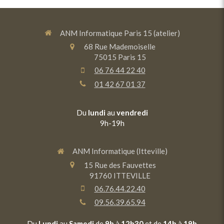
ANM Informatique Paris 15 (atelier)
68 Rue Mademoiselle
75015
Paris 15
06 76 44 22 40
01 42 67 01 37
Du
lundi
au
vendredi
9h-19h
ANM Informatique (Itteville)
15 Rue des Fauvettes
91760
ITTEVILLE
06.76.44.22.40
09.56.39.65.94
Du
Lundi
au
Samedi
de
9h
à
12h30
et de
14h
à
19h