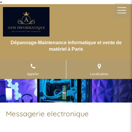
w
Dépannage-Maintenance informatique et vente de
matériel à Paris
Appeler
Localisation
Messagerie electronique