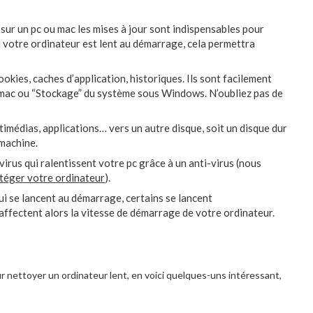
 sur un pc ou mac les mises à jour sont indispensables pour
i votre ordinateur est lent au démarrage, cela permettra
cookies, caches d’application, historiques. Ils sont facilement
s mac ou “Stockage” du système sous Windows. N’oubliez pas de
timédias, applications… vers un autre disque, soit un disque dur
 machine.
rus qui ralentissent votre pc grâce à un anti-virus (nous
téger votre ordinateur
).
i se lancent au démarrage, certains se lancent
 affectent alors la vitesse de démarrage de votre ordinateur.
our nettoyer un ordinateur lent, en voici quelques-uns intéressant,