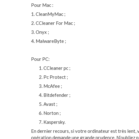
Pour Mac :
1. CleanMyMac ;
2. CCleaner For Mac ;
3. Onyx ;
4. MalwareByte ;
Pour PC:
CCleaner pc ;
Pc Protect ;
McAfee ;
Bitdefender ;
Avast ;
Norton ;
Kaspersky.
En dernier recours, si votre ordinateur est très lent
opération demande une grande prudence. N’oubliez pa