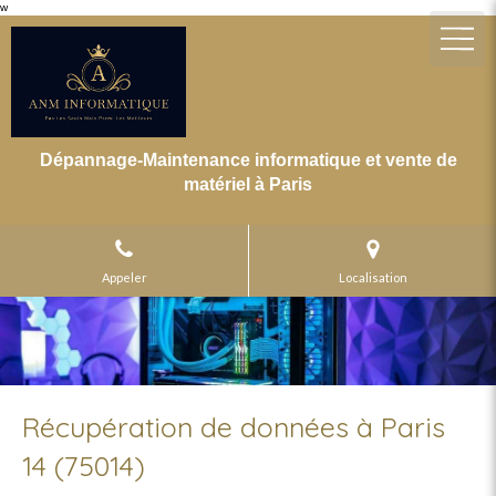
w
Dépannage-Maintenance informatique et vente de
matériel à Paris
Appeler
Localisation
Récupération de données à Paris
14 (75014)