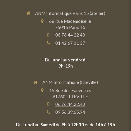
ANM Informatique Paris 15 (atelier)
68 Rue Mademoiselle
75015
Paris 15
06 76 44 22 40
01 42 67 01 37
Du
lundi
au
vendredi
9h-19h
ANM Informatique (Itteville)
15 Rue des Fauvettes
91760
ITTEVILLE
06.76.44.22.40
09.56.39.65.94
Du
Lundi
au
Samedi
de
9h
à
12h30
et de
14h
à
19h