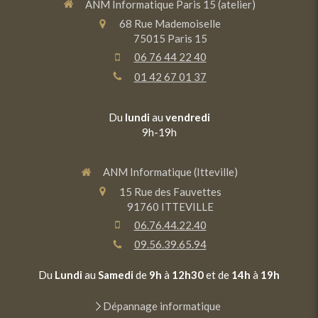
ANM Informatique Paris 15 (atelier)
68 Rue Mademoiselle
75015
Paris 15
06 76 44 22 40
01 42 67 01 37
Du
lundi
au
vendredi
9h-19h
ANM Informatique (Itteville)
15 Rue des Fauvettes
91760
ITTEVILLE
06.76.44.22.40
09.56.39.65.94
Du
Lundi
au
Samedi
de
9h
à
12h30
et de
14h
à
19h
Dépannage informatique