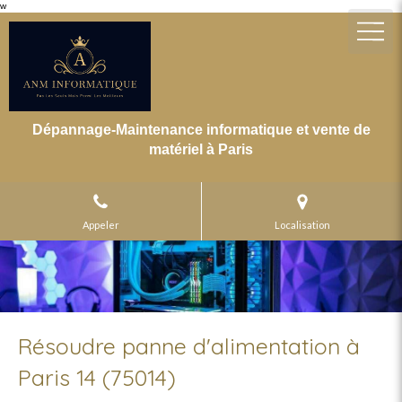
w
Dépannage-Maintenance informatique et vente de
matériel à Paris
Appeler
Localisation
Résoudre panne d'alimentation à
Paris 14 (75014)