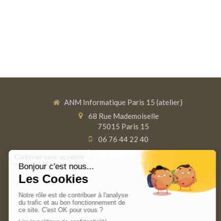
ANM Informatique Paris 15 (atelier)
68 Rue Mademoiselle
75015
Paris 15
06 76 44 22 40
01 42 67 01 37
Du
lundi
au
vendredi
9h-19h